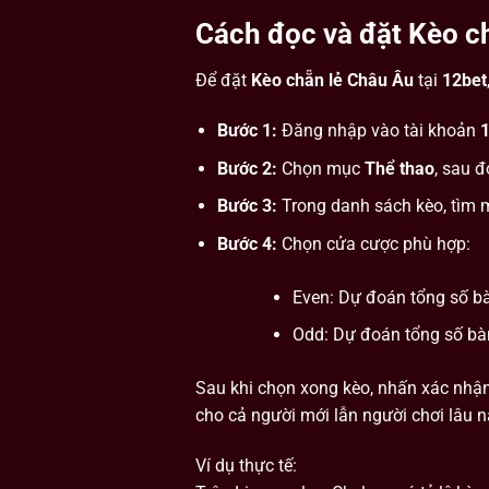
Cách đọc và đặt Kèo ch
Để đặt
Kèo chẵn lẻ Châu Âu
tại
12bet
Bước 1:
Đăng nhập vào tài khoản
Bước 2:
Chọn mục
Thể thao
, sau 
Bước 3:
Trong danh sách kèo, tìm 
Bước 4:
Chọn cửa cược phù hợp:
Even: Dự đoán tổng số bà
Odd: Dự đoán tổng số bàn
Sau khi chọn xong kèo, nhấn xác nhận
cho cả người mới lẫn người chơi lâu 
Ví dụ thực tế: