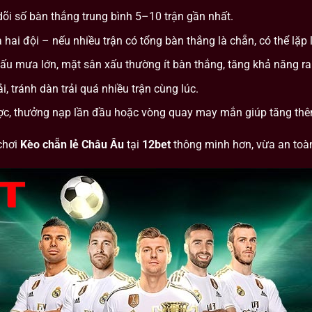
õi số bàn thắng trung bình 5–10 trận gần nhất.
hai đội – nếu nhiều trận có tổng bàn thắng là chẵn, có thể lặp 
n đấu mưa lớn, mặt sân xấu thường ít bàn thắng, tăng khả năng r
, tránh dàn trải quá nhiều trận cùng lúc.
ợc, thưởng nạp lần đầu hoặc vòng quay may mắn giúp tăng thê
chơi
Kèo chẵn lẻ Châu Âu
tại
12bet
thông minh hơn, vừa an toàn