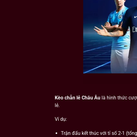
Kèo chẵn lẻ Châu Âu
là hình thức cượ
lẻ.
Ví dụ:
Trận đấu kết thúc với tỉ số 2-1 (tổ