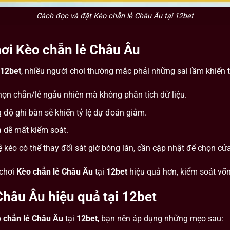
Cách đọc và đặt Kèo chẵn lẻ Châu Âu tại 12bet
hơi Kèo chẵn lẻ Châu Âu
12bet
, nhiều người chơi thường mắc phải những sai lầm khiến t
họn chẵn/lẻ ngẫu nhiên mà không phân tích dữ liệu.
độ ghi bàn sẽ khiến tỷ lệ dự đoán giảm.
à dễ mất kiểm soát.
 kèo có thể thay đổi sát giờ bóng lăn, cần cập nhật để chọn cửa
 chơi
Kèo chẵn lẻ Châu Âu
tại
12bet
hiệu quả hơn, kiểm soát vốn 
hâu Âu hiệu quả tại 12bet
 chẵn lẻ Châu Âu
tại
12bet
, bạn nên áp dụng những mẹo sau: