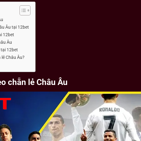
Âu
âu Âu tại 12bet
i 12bet
Châu Âu
tại 12bet
n lẻ Châu Âu?
èo chẵn lẻ Châu Âu