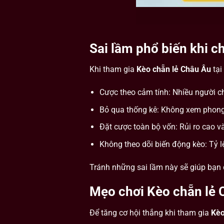
Sai lầm phổ biến khi c
Khi tham gia
Kèo chẵn lẻ Châu Âu
tại
Cược theo cảm tính: Nhiều người c
Bỏ qua thống kê: Không xem phong 
Đặt cược toàn bộ vốn: Rủi ro cao v
Không theo dõi biến động kèo: Tỷ lệ
Tránh những sai lầm này sẽ giúp bạn
Mẹo chơi Kèo chẵn lẻ C
Để tăng cơ hội thắng khi tham gia
Kèo