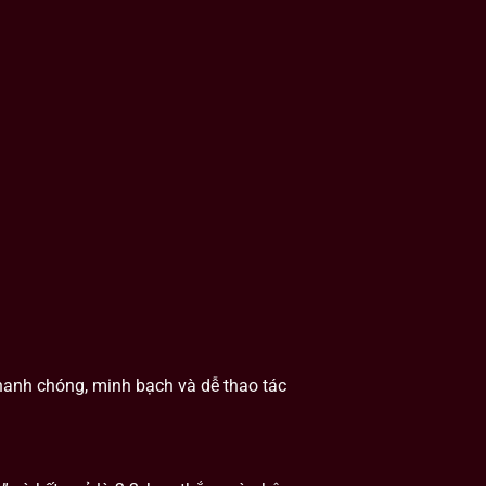
hanh chóng, minh bạch và dễ thao tác