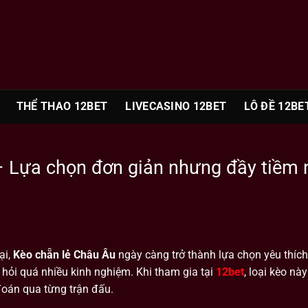
THỂ THAO 12BET
LIVECASINO 12BET
LÔ ĐỀ 12BE
– Lựa chọn đơn giản nhưng đầy tiềm
ại,
Kèo chẵn lẻ Châu Âu
ngày càng trở thành lựa chọn yêu thích
 hỏi quá nhiều kinh nghiệm. Khi tham gia tại
12bet
, loại kèo nà
đoán qua từng trận đấu.