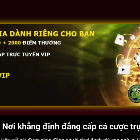
 Nơi khẳng định đẳng cấp cá cược tr