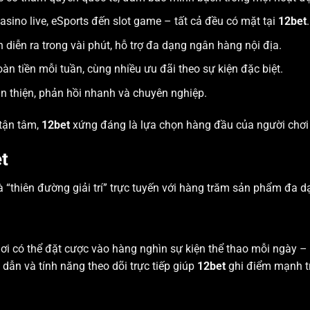
asino live, eSports đến slot game – tất cả đều có mặt tại
12bet
.
 diễn ra trong vài phút, hỗ trợ đa dạng ngân hàng nội địa.
 tiền mỗi tuần, cùng nhiều ưu đãi theo sự kiện đặc biệt.
n thiện, phản hồi nhanh và chuyên nghiệp.
 tận tâm,
12bet
xứng đáng là lựa chọn hàng đầu của người chơi 
t
à “thiên đường giải trí” trực tuyến với hàng trăm sản phẩm đa 
hơi có thể đặt cược vào hàng nghìn sự kiện thể thao mỗi ngày – 
p dẫn và tính năng theo dõi trực tiếp giúp
12bet
ghi điểm mạnh t