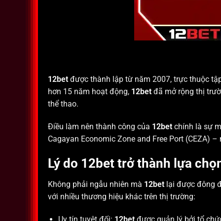
12bet
được thành lập từ năm 2007, trực thuộc tập đ
hơn 15 năm hoạt động,
12bet
đã mở rộng thị trườ
thể thao.
Điều làm nên thành công của
12bet
chính là sự m
Cagayan Economic Zone and Free Port (CEZA) – mộ
Lý do 12bet trở thành lựa chọ
Không phải ngẫu nhiên mà
12bet
lại được đông đ
với nhiều thương hiệu khác trên thị trường:
Uy tín tuyệt đối:
12bet
được quản lý bởi tổ chứ