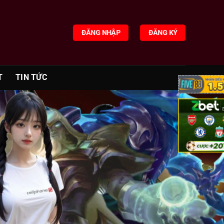
ĐĂNG NHẬP
ĐĂNG KÝ
T
TIN TỨC