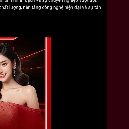
n, tính minh bạch và sự chuyên nghiệp vượt trội.
chất lượng, nền tảng công nghệ hiện đại và sự tận