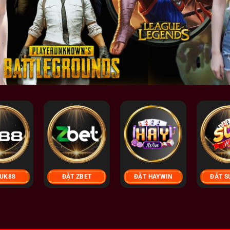
 B52
ĐẶT GEMWIN
ĐẶT WIN79
ĐẶT 