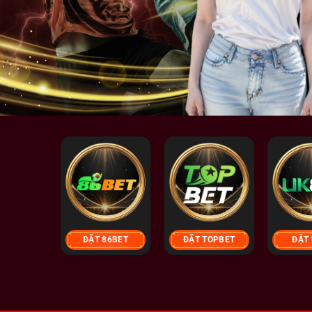
RIKVIP
ĐẶT GO88
ĐẶT 789CLUB
ĐẶT