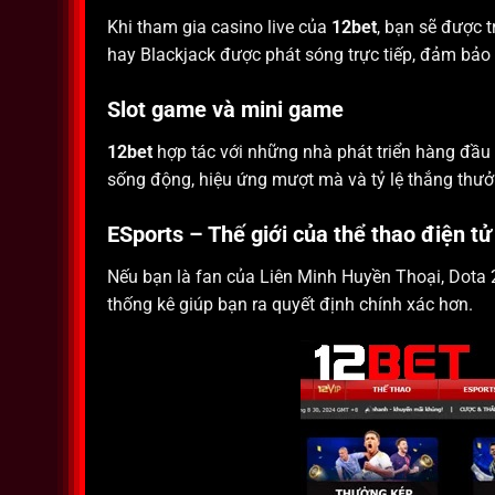
Khi tham gia casino live của
12bet
, bạn sẽ được t
hay Blackjack được phát sóng trực tiếp, đảm bảo
Slot game và mini game
12bet
hợp tác với những nhà phát triển hàng đầu
sống động, hiệu ứng mượt mà và tỷ lệ thắng thưở
ESports – Thế giới của thể thao điện tử
Nếu bạn là fan của Liên Minh Huyền Thoại, Dota
thống kê giúp bạn ra quyết định chính xác hơn.