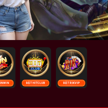
YO88
ĐẶT ZOWIN
ĐẶT NHATVIP
ĐẶT 