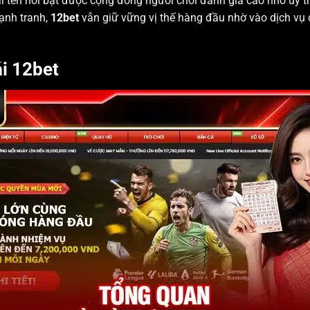
ái tên nổi bật được cộng đồng người chơi đánh giá cao nhờ uy tí
cạnh tranh,
12bet
vẫn giữ vững vị thế hàng đầu nhờ vào dịch vụ 
ái 12bet