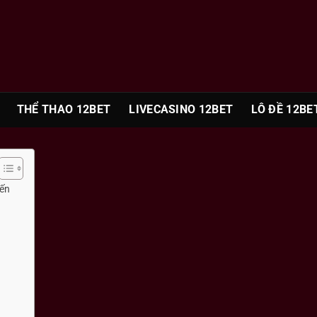
THỂ THAO 12BET
LIVECASINO 12BET
LÔ ĐỀ 12BE
yến