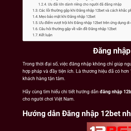
Ưu đãi lớn dành riêng cho người đã đăng nhập
Các lỗi thường gặp khi Đăng nhập 12bet và cách khắc 
Mẹo bảo mật khi Đăng nhập 12bet
Ưu điểm vượt trội khi Đăng nhập 12bet trên ứng dụng di
Câu hỏi thường gặp về vấn đề Đăng nhập 12bet
Kết luận
Đăng nhập 
Trong thời đại số, việc đăng nhập
không chỉ giúp ng
hợp pháp và đầy tiện ích. Là thương hiệu đã có hơn
khách hàng tận tâm.
Hãy cùng tìm hiểu chi tiết hướng dẫn
đăng nhập 12b
cho người chơi Việt Nam.
Hướng dẫn Đăng nhập 12bet nh