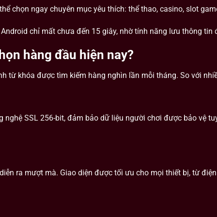
thể chọn ngay chuyên mục yêu thích: thể thao, casino, slot game
i Android chỉ mất chưa đến 15 giây, nhờ tính năng lưu thông ti
chọn hàng đầu hiện nay?
nh từ khóa được tìm kiếm hàng nghìn lần mỗi tháng. So với nhi
nghệ SSL 256-bit, đảm bảo dữ liệu người chơi được bảo vệ tuy
diễn ra mượt mà. Giao diện được tối ưu cho mọi thiết bị, từ đi