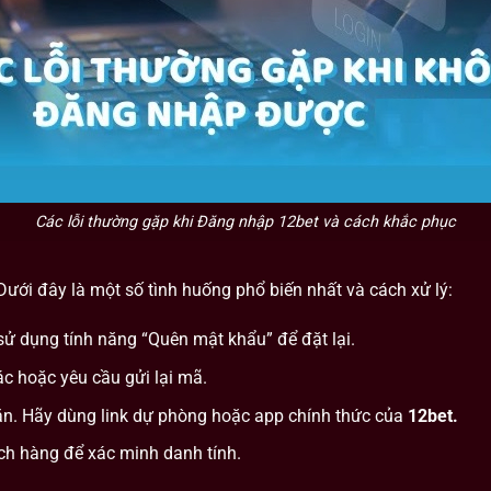
Các lỗi thường gặp khi Đăng nhập 12bet và cách khắc phục
 Dưới đây là một số tình huống phổ biến nhất và cách xử lý:
sử dụng tính năng “Quên mật khẩu” để đặt lại.
c hoặc yêu cầu gửi lại mã.
hặn. Hãy dùng link dự phòng hoặc app chính thức của
12bet.
ch hàng để xác minh danh tính.