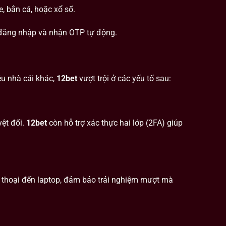
, bắn cá, hoặc xổ số.
n đăng nhập và nhận OTP tự động.
ều nhà cái khác,
12bet
vượt trội ở các yếu tố sau:
ệt đối.
12bet
còn hỗ trợ xác thực hai lớp (2FA) giúp
ện thoại đến laptop, đảm bảo trải nghiệm mượt mà